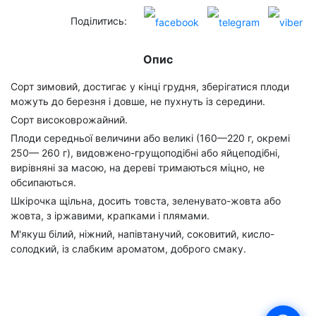
Поділитись:
Опис
Сорт зимовий, достигає у кінці грудня, зберігатися плоди
можуть до березня і довше, не пухнуть із середини.
Сорт високоврожайний.
Плоди середньої величини або великі (160—220 г, окремі
250— 260 г), видовжено-грущоподібні або яйцеподібні,
вирівняні за масою, на дереві тримаються міцно, не
обсипаються.
Шкірочка щільна, досить товста, зеленувато-жовта або
жовта, з іржавими, крапками і плямами.
М'якуш білий, ніжний, напівтанучий, соковитий, кисло-
солодкий, із слабким ароматом, доброго смаку.