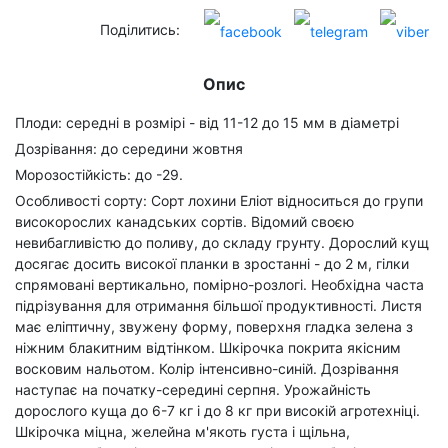
Поділитись:
Опис
Плоди: середні в розмірі - від 11-12 до 15 мм в діаметрі
Дозрівання: до середини жовтня
Морозостійкість: до -29.
Особливості сорту: Сорт лохини Еліот відноситься до групи
високорослих канадських сортів. Відомий своєю
невибагливістю до поливу, до складу грунту. Дорослий кущ
досягає досить високої планки в зростанні - до 2 м, гілки
спрямовані вертикально, помірно-розлогі. Необхідна часта
підрізування для отримання більшої продуктивності. Листя
має еліптичну, звужену форму, поверхня гладка зелена з
ніжним блакитним відтінком. Шкірочка покрита якісним
восковим нальотом. Колір інтенсивно-синій. Дозрівання
наступає на початку-середині серпня. Урожайність
дорослого куща до 6-7 кг і до 8 кг при високій агротехніці.
Шкірочка міцна, желейна м'якоть густа і щільна,